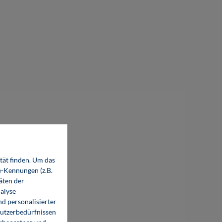
tät finden. Um das
e-Kennungen (z.B.
äten der
alyse
d personalisierter
Nutzerbedürfnissen