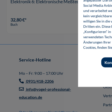
angepasster Darst
Elektronik 6: Elektronische Meßtechnik
Social Media Anbi
und verarbeitet w
kein vergleichbare
32,80 €*
willigen Sie in d
Buch
Dritten ein. Diese
„Konfigurieren“ i
verwendeten Techn
Änderungen Ihrer E
Cookies, finden Si
Service-Hotline
Shop
Kon
Impr
Mo – Fr: 9:00 – 17:00 Uhr
Allg
0931/418-2206
Gesc
info@vogel-professional-
Vert
education.de
Part