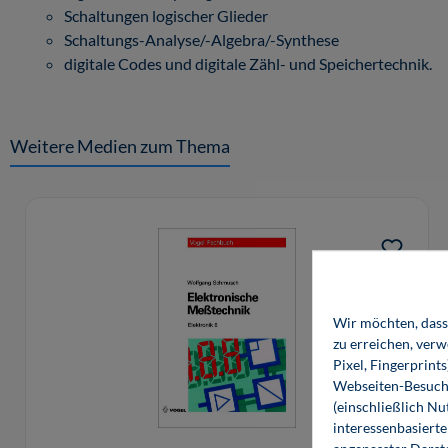
Schaltungen logischer Glieder
Schaltungs-Analyse/-Algebra/-Synthese
digitale Codes und digitale Zähl- und Speichertechnik.
Weitere Medien zum Thema
Produktgalerie überspringen
Wir möchten, dass 
zu erreichen, ver
Pixel, Fingerprint
Webseiten-Besuche
(einschließlich N
interessenbasiert