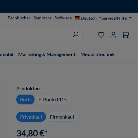
Fachbücher
Seminare
Software
Deutsch
Service/Hilfe
Du hast 0 Produ
omobil
Marketing & Management
Medizintechnik
auswählen
Produktart
Buch
E-Book (PDF)
Privatkauf
Firmenkauf
34,80 €*