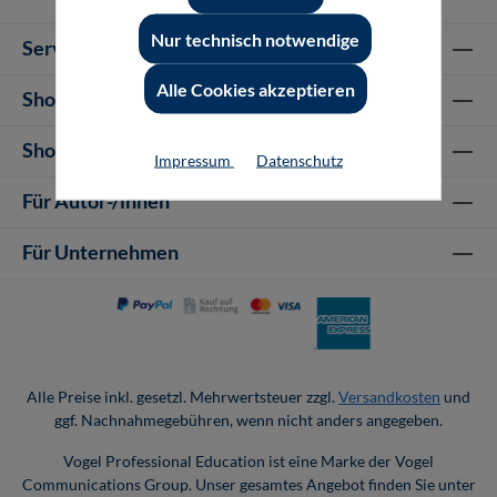
Nur technisch notwendige
Service-Hotline
Alle Cookies akzeptieren
Shop Informationen
Shop-Service
Impressum
Datenschutz
Für Autor-/innen
Für Unternehmen
Alle Preise inkl. gesetzl. Mehrwertsteuer zzgl.
Versandkosten
und
ggf. Nachnahmegebühren, wenn nicht anders angegeben.
Vogel Professional Education ist eine Marke der Vogel
Communications Group. Unser gesamtes Angebot finden Sie unter