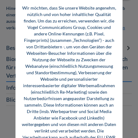
Wir möchten, dass Sie unsere Website angenehm,
Hinweis: Als Firmenkunde erhalten Sie einen Mengenrabatt ab
nützlich und von hoher inhaltlicher Qualität
einer Abnahmemenge von 10 Exemplaren. Die Bücher dürfen
finden. Um das zu erreichen, verwenden wir, die
ausschließlich für den Eigenbedarf genutzt und nicht weiter
Vogel Communications Group, Cookies und
verkauft werden. Weitere Informationen unter
Firmenlizenzen
andere Online-Kennungen (z.B. Pixel,
Fingerprints) (zusammen „Technologien“) - auch
von Drittanbietern -, um von den Geräten der
Beschreibung
Webseiten-Besucher Informationen über die
Bionik in der Strukturoptimierung Praxishandbuch
Nutzung der Webseite zu Zwecken der
Webanalyse (einschließlich Nutzungsmessung
für ressourceneffizienten Leichtbau Mit bionischen
und Standortbestimmung), Verbesserung der
Verfahren lassen sich Ba…
Mehr
Webseite und personalisierter
interessenbasierter digitaler Werbemaßnahmen
InfoClick
(einschließlich Re-Marketing) sowie den
Nutzerbedürfnissen angepasster Darstellung zu
Blick ins Buch
sammeln. Diese Informationen können auch an
Dritte (insb. Werbepartner und Social Media
Anbieter wie Facebook und LinkedIn)
weitergegeben und von diesen mit anderen Daten
verlinkt und verarbeitet werden. Die
Verarbeitung kann auch außerhalb der EU / EWR