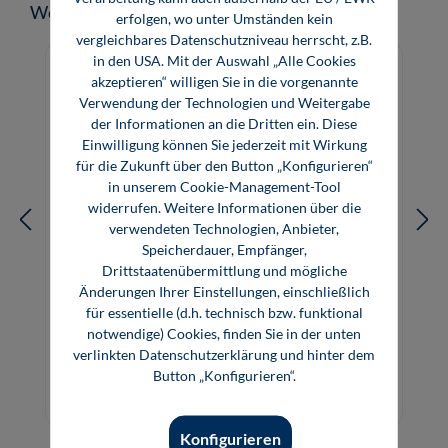
Produktgalerie überspringen
Weitere Medien zum Thema
erfolgen, wo unter Umständen kein
vergleichbares Datenschutzniveau herrscht, z.B.
in den USA. Mit der Auswahl „Alle Cookies
akzeptieren“ willigen Sie in die vorgenannte
Verwendung der Technologien und Weitergabe
der Informationen an die Dritten ein. Diese
Einwilligung können Sie jederzeit mit Wirkung
für die Zukunft über den Button „Konfigurieren“
in unserem Cookie-Management-Tool
widerrufen. Weitere Informationen über die
verwendeten Technologien, Anbieter,
Speicherdauer, Empfänger,
Drittstaatenübermittlung und mögliche
Änderungen Ihrer Einstellungen, einschließlich
für essentielle (d.h. technisch bzw. funktional
Bionik: Natur – Technologie –
notwendige) Cookies, finden Sie in der unten
Transformation
verlinkten Datenschutzerklärung und hinter dem
Button „Konfigurieren“.
38,00 €*
Buch
Konfigurieren