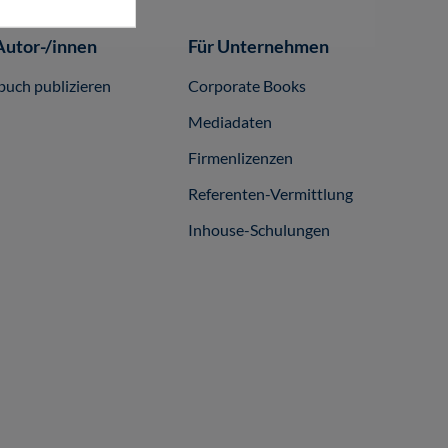
Autor-/innen
Für Unternehmen
buch publizieren
Corporate Books
Mediadaten
Firmenlizenzen
Referenten-Vermittlung
Inhouse-Schulungen