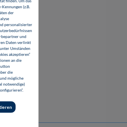
tät finden. Um das
e-Kennungen (z.B.
äten der
alyse
d personalisierter
Nutzerbedürfnissen
erbepartner und
en Daten verlinkt
o unter Umständen
okies akzeptieren“
ionen an die
Button
ber die
Fahrwerkvermessung
 und mögliche
nal notwendige)
onfigurieren“.
39,80 €*
39,80 €*
Buch
E-Book (PDF)
tieren