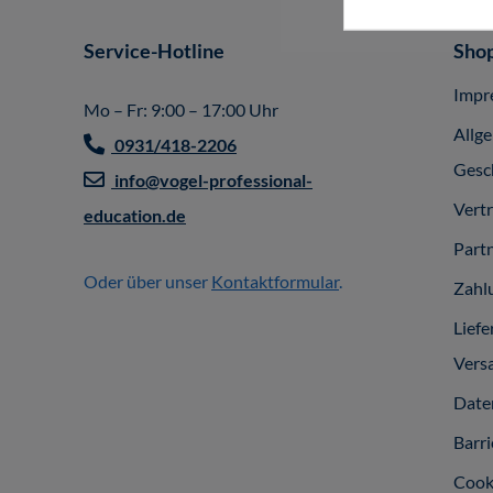
Service-Hotline
Shop
Impr
Mo – Fr: 9:00 – 17:00 Uhr
Allg
0931/418-2206
Gesc
info@vogel-professional-
Vert
education.de
Part
Oder über unser
Kontaktformular
.
Zahl
Liefe
Vers
Date
Barri
Cook