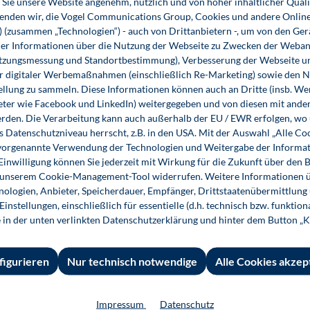
Sie unsere Website angenehm, nützlich und von hoher inhaltlicher Quali
wenden wir, die Vogel Communications Group, Cookies und andere Onlin
s) (zusammen „Technologien“) - auch von Drittanbietern -, um von den Ger
r Informationen über die Nutzung der Webseite zu Zwecken der Weban
utzungsmessung und Standortbestimmung), Verbesserung der Webseite un
er digitaler Werbemaßnahmen (einschließlich Re-Marketing) sowie den 
ellung zu sammeln. Diese Informationen können auch an Dritte (insb. W
eter wie Facebook und LinkedIn) weitergegeben und von diesen mit ander
erden. Die Verarbeitung kann auch außerhalb der EU / EWR erfolgen, w
s Datenschutzniveau herrscht, z.B. in den USA. Mit der Auswahl „Alle Co
ie vorgenannte Verwendung der Technologien und Weitergabe der Informat
 Einwilligung können Sie jederzeit mit Wirkung für die Zukunft über den 
n unserem Cookie-Management-Tool widerrufen. Weitere Informationen ü
Prüfungsfragen und Antworten für das
ologien, Anbieter, Speicherdauer, Empfänger, Drittstaatenübermittlung
Kfz-Techniker-Handwerk
instellungen, einschließlich für essentielle (d.h. technisch bzw. funktio
e in der unten verlinkten Datenschutzerklärung und hinter dem Button „K
29,80 €*
23,80 €*
Buch
E-Book (PDF)
figurieren
Nur technisch notwendige
Alle Cookies akzep
Impressum
Datenschutz