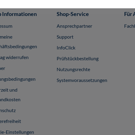
 Informationen
Shop-Service
Für 
essum
Ansprechpartner
Fach
emeine
Support
häftsbedingungen
InfoClick
rag widerrufen
Prüfstückbestellung
ner
Nutzungsrechte
ungsbedingungen
Systemvoraussetzungen
rzeit und
andkosten
nschutz
erefreiheit
ie-Einstellungen