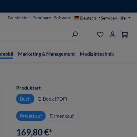
Fachbücher
Seminare
Software
Deutsch
Service/Hilfe
Du hast 0 Produ
omobil
Marketing & Management
Medizintechnik
auswählen
Produktart
Buch
E-Book (PDF)
Privatkauf
Firmenkauf
169,80 €*