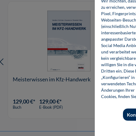
Wir möchten, dass 
Produktgalerie überspringen
zu erreichen, ver
Pixel, Fingerprint
Webseiten-Besuche
(einschließlich N
interessenbasiert
angepasster Darst
Social Media Anbi
und verarbeitet w
kein vergleichbare
willigen Sie in d
Dritten ein. Diese
„Konfigurieren“ i
Meisterwissen im Kfz-Handwerk
verwendeten Techn
Änderungen Ihrer E
Cookies, finden Si
129,00 €*
129,00 €*
Buch
E-Book (PDF)
Kon