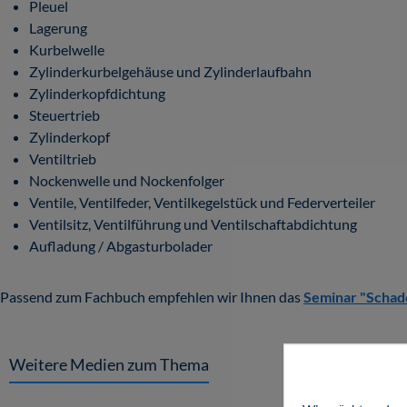
Pleuel
Lagerung
Kurbelwelle
Zylinderkurbelgehäuse und Zylinderlaufbahn
Zylinderkopfdichtung
Steuertrieb
Zylinderkopf
Ventiltrieb
Nockenwelle und Nockenfolger
Ventile, Ventilfeder, Ventilkegelstück und Federverteiler
Ventilsitz, Ventilführung und Ventilschaftabdichtung
Aufladung / Abgasturbolader
Passend zum Fachbuch empfehlen wir Ihnen das
Seminar "Schad
Weitere Medien zum Thema