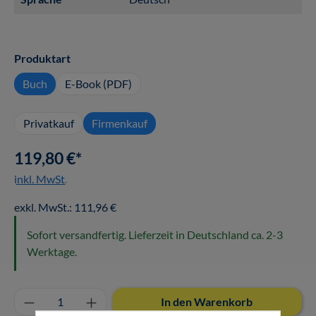
auswählen
Produktart
Buch
E-Book (PDF)
Privatkauf
Firmenkauf
119,80 €*
inkl. MwSt.
exkl. MwSt.: 111,96 €
Sofort versandfertig. Lieferzeit in Deutschland ca. 2-3
Werktage.
Produkt Anzahl: Gib den gewünschten Wert ei
In den Warenkorb