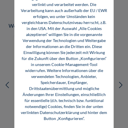
verlinkt und verarbeitet werden. Die
Verarbeitung kann auch außerhalb der EU / EWR
erfolgen, wo unter Umständen kein
vergleichbares Datenschutzniveau herrscht, z.B.
Produktgalerie überspringen
Weitere Medien zum Thema
in den USA. Mit der Auswahl „Alle Cookies
akzeptieren“ willigen Sie in die vorgenannte
Verwendung der Technologien und Weitergabe
der Informationen an die Dritten ein. Diese
Einwilligung können Sie jederzeit mit Wirkung
für die Zukunft über den Button „Konfigurieren“
in unserem Cookie-Management-Tool
widerrufen. Weitere Informationen über die
verwendeten Technologien, Anbieter,
Speicherdauer, Empfänger,
Drittstaatenübermittlung und mögliche
Änderungen Ihrer Einstellungen, einschließlich
für essentielle (d.h. technisch bzw. funktional
notwendige) Cookies, finden Sie in der unten
Terminplanung im Anlagenbau –
verlinkten Datenschutzerklärung und hinter dem
Templates (Download)
Button „Konfigurieren“.