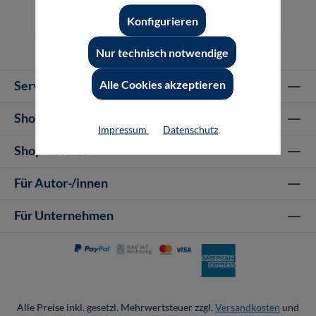
49,80 €*
Konfigurieren
Download
Nur technisch notwendige
Alle Cookies akzeptieren
Service-Hotline
Shop Informationen
Impressum
Datenschutz
Shop-Service
Für Autor-/innen
Für Unternehmen
Alle Preise inkl. gesetzl. Mehrwertsteuer zzgl.
Versandkosten
und