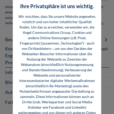
Ihre Privatsphäre ist uns wichtig.
Hinweis: Als Firmenkunde erhalten Sie einen Mengenrabatt ab
einer Abnahmemenge von 10 Exemplaren. Die Bücher dürfen
Wir möchten, dass Sie unsere Website angenehm,
ausschließlich für den Eigenbedarf genutzt und nicht weiter
nützlich und von hoher inhaltlicher Qualität
verkauft werden. Weitere Informationen unter
Firmenlizenzen
finden. Um das zu erreichen, verwenden wir, die
Vogel Communications Group, Cookies und
andere Online-Kennungen (z.B. Pixel,
Beschreibung
Fingerprints) (zusammen „Technologien“) - auch
Kostenschätzung im Anlagenbau Handbuch für Cost
von Drittanbietern -, um von den Geräten der
Webseiten-Besucher Informationen über die
Engineers Kostenschätzungen für Projekte in der
Nutzung der Webseite zu Zwecken der
Prozessindustrie sind in den…
Mehr
Webanalyse (einschließlich Nutzungsmessung
und Standortbestimmung), Verbesserung der
InfoClick
Webseite und personalisierter
interessenbasierter digitaler Werbemaßnahmen
Blick ins Buch
(einschließlich Re-Marketing) sowie den
Nutzerbedürfnissen angepasster Darstellung zu
Autoren
sammeln. Diese Informationen können auch an
Fachartikel zum Buch
Dritte (insb. Werbepartner und Social Media
Anbieter wie Facebook und LinkedIn)
weitergegeben und von diesen mit anderen Daten