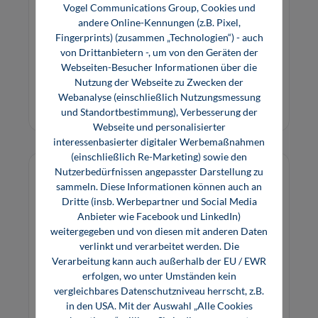
Vogel Communications Group, Cookies und
In diesem Buch erfahren Sie, wie Analytics in der
andere Online-Kennungen (z.B. Pixel,
Industrie funktioniert und wie Sie konkret an
Fingerprints) (zusammen „Technologien“) - auch
von Drittanbietern -, um von den Geräten der
Anwendungsfälle herangehen können.
Webseiten-Besucher Informationen über die
29,80 €*
Nutzung der Webseite zu Zwecken der
E-Book (PDF)
Webanalyse (einschließlich Nutzungsmessung
und Standortbestimmung), Verbesserung der
Webseite und personalisierter
interessenbasierter digitaler Werbemaßnahmen
(einschließlich Re-Marketing) sowie den
Nutzerbedürfnissen angepasster Darstellung zu
sammeln. Diese Informationen können auch an
Dritte (insb. Werbepartner und Social Media
Anbieter wie Facebook und LinkedIn)
weitergegeben und von diesen mit anderen Daten
verlinkt und verarbeitet werden. Die
Verarbeitung kann auch außerhalb der EU / EWR
erfolgen, wo unter Umständen kein
vergleichbares Datenschutzniveau herrscht, z.B.
in den USA. Mit der Auswahl „Alle Cookies