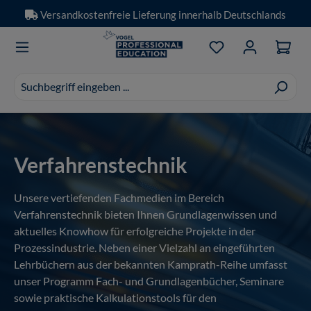
Versandkostenfreie Lieferung innerhalb Deutschlands
Zum Hauptinhalt springen
Du hast 0 Produkt
Suchvorschläge
erscheinen
während
der
Eingabe.
Verfahrenstechnik
Unsere vertiefenden Fachmedien im Bereich
Verfahrenstechnik bieten Ihnen Grundlagenwissen und
aktuelles Knowhow für erfolgreiche Projekte in der
Prozessindustrie. Neben einer Vielzahl an eingeführten
Lehrbüchern aus der bekannten Kamprath-Reihe umfasst
unser Programm Fach- und Grundlagenbücher, Seminare
sowie praktische Kalkulationstools für den