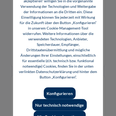
akzeptieren“ willigen Sie in die vorgenannte
Verwendung der Technologien und Weitergabe
Kreiselpumpen im Anlagenbau (inkl. E-
der Informationen an die Dritten ein. Diese
Book)
Einwilligung können Sie jederzeit mit Wirkung
für die Zukunft über den Button „Konfigurieren“
Das etablierte Standardwerk zur Auslegung,
in unserem Cookie-Management-Tool
Planung und zum Betrieb von Kreiselpumpen im
widerrufen. Weitere Informationen über die
chemischen Anlagenbau.
verwendeten Technologien, Anbieter,
Speicherdauer, Empfänger,
69,80 €*
49,80 €*
Drittstaatenübermittlung und mögliche
Buch
E-Book (PDF)
Änderungen Ihrer Einstellungen, einschließlich
für essentielle (d.h. technisch bzw. funktional
notwendige) Cookies, finden Sie in der unten
verlinkten Datenschutzerklärung und hinter dem
Button „Konfigurieren“.
Konfigurieren
Nur technisch notwendige