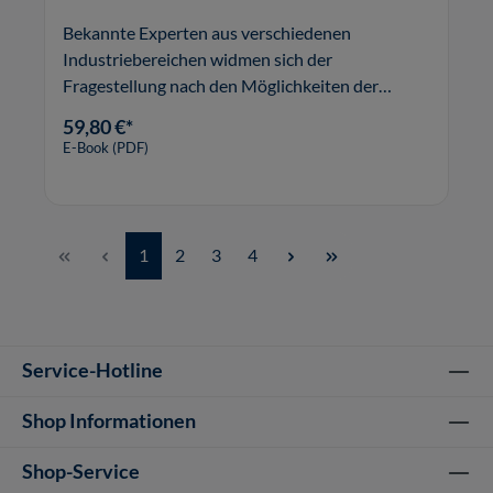
Bekannte Experten aus verschiedenen
Industriebereichen widmen sich der
Fragestellung nach den Möglichkeiten der
tiefgreifenden, digitalen Veränderung.
59,80 €*
E-Book (PDF)
Seite
Seite
Seite
Seite
1
2
3
4
Service-Hotline
Shop Informationen
Shop-Service